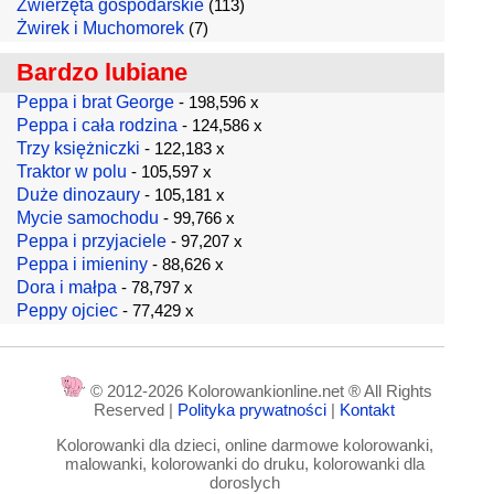
Zwierzęta gospodarskie
(113)
Żwirek i Muchomorek
(7)
Bardzo lubiane
Peppa i brat George
- 198,596 x
Peppa i cała rodzina
- 124,586 x
Trzy księżniczki
- 122,183 x
Traktor w polu
- 105,597 x
Duże dinozaury
- 105,181 x
Mycie samochodu
- 99,766 x
Peppa i przyjaciele
- 97,207 x
Peppa i imieniny
- 88,626 x
Dora i małpa
- 78,797 x
Peppy ojciec
- 77,429 x
© 2012-2026 Kolorowankionline.net ® All Rights
Reserved |
Polityka prywatności
|
Kontakt
Kolorowanki dla dzieci, online darmowe kolorowanki,
malowanki, kolorowanki do druku, kolorowanki dla
doroslych