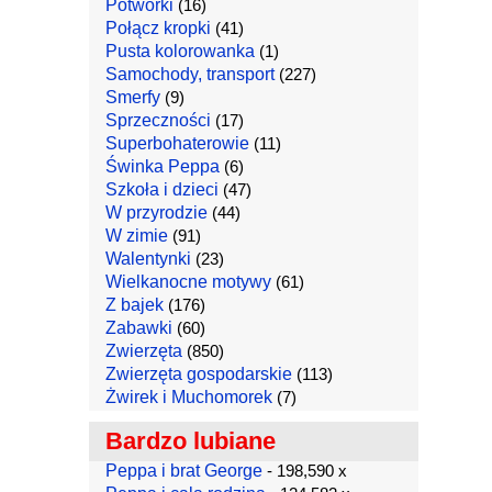
Potworki
(16)
Połącz kropki
(41)
Pusta kolorowanka
(1)
Samochody, transport
(227)
Smerfy
(9)
Sprzeczności
(17)
Superbohaterowie
(11)
Świnka Peppa
(6)
Szkoła i dzieci
(47)
W przyrodzie
(44)
W zimie
(91)
Walentynki
(23)
Wielkanocne motywy
(61)
Z bajek
(176)
Zabawki
(60)
Zwierzęta
(850)
Zwierzęta gospodarskie
(113)
Żwirek i Muchomorek
(7)
Bardzo lubiane
Peppa i brat George
- 198,590 x