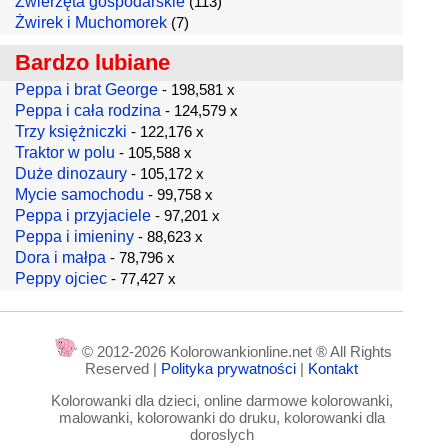
Zwierzęta gospodarskie
(113)
Żwirek i Muchomorek
(7)
Bardzo lubiane
Peppa i brat George
- 198,581 x
Peppa i cała rodzina
- 124,579 x
Trzy księżniczki
- 122,176 x
Traktor w polu
- 105,588 x
Duże dinozaury
- 105,172 x
Mycie samochodu
- 99,758 x
Peppa i przyjaciele
- 97,201 x
Peppa i imieniny
- 88,623 x
Dora i małpa
- 78,796 x
Peppy ojciec
- 77,427 x
© 2012-2026 Kolorowankionline.net ® All Rights
Reserved |
Polityka prywatności
|
Kontakt
Kolorowanki dla dzieci, online darmowe kolorowanki,
malowanki, kolorowanki do druku, kolorowanki dla
doroslych