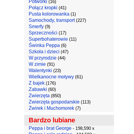
Potworki
(16)
Połącz kropki
(41)
Pusta kolorowanka
(1)
Samochody, transport
(227)
Smerfy
(9)
Sprzeczności
(17)
Superbohaterowie
(11)
Świnka Peppa
(6)
Szkoła i dzieci
(47)
W przyrodzie
(44)
W zimie
(91)
Walentynki
(23)
Wielkanocne motywy
(61)
Z bajek
(176)
Zabawki
(60)
Zwierzęta
(850)
Zwierzęta gospodarskie
(113)
Żwirek i Muchomorek
(7)
Bardzo lubiane
Peppa i brat George
- 198,590 x