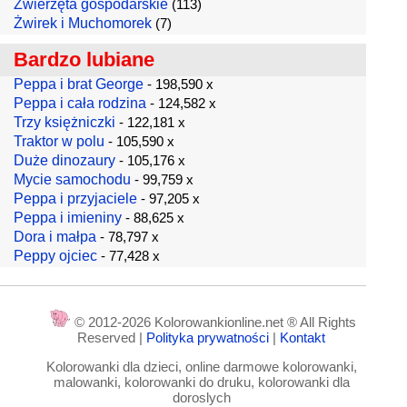
Zwierzęta gospodarskie
(113)
Żwirek i Muchomorek
(7)
Bardzo lubiane
Peppa i brat George
- 198,590 x
Peppa i cała rodzina
- 124,582 x
Trzy księżniczki
- 122,181 x
Traktor w polu
- 105,590 x
Duże dinozaury
- 105,176 x
Mycie samochodu
- 99,759 x
Peppa i przyjaciele
- 97,205 x
Peppa i imieniny
- 88,625 x
Dora i małpa
- 78,797 x
Peppy ojciec
- 77,428 x
© 2012-2026 Kolorowankionline.net ® All Rights
Reserved |
Polityka prywatności
|
Kontakt
Kolorowanki dla dzieci, online darmowe kolorowanki,
malowanki, kolorowanki do druku, kolorowanki dla
doroslych