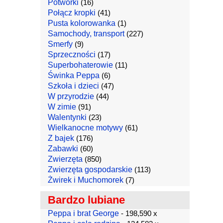
Potworki
(16)
Połącz kropki
(41)
Pusta kolorowanka
(1)
Samochody, transport
(227)
Smerfy
(9)
Sprzeczności
(17)
Superbohaterowie
(11)
Świnka Peppa
(6)
Szkoła i dzieci
(47)
W przyrodzie
(44)
W zimie
(91)
Walentynki
(23)
Wielkanocne motywy
(61)
Z bajek
(176)
Zabawki
(60)
Zwierzęta
(850)
Zwierzęta gospodarskie
(113)
Żwirek i Muchomorek
(7)
Bardzo lubiane
Peppa i brat George
- 198,590 x