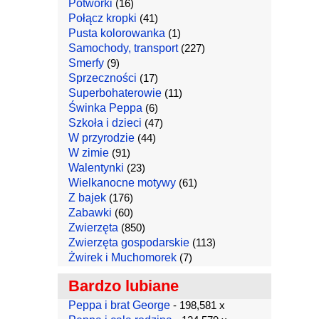
Potworki
(16)
Połącz kropki
(41)
Pusta kolorowanka
(1)
Samochody, transport
(227)
Smerfy
(9)
Sprzeczności
(17)
Superbohaterowie
(11)
Świnka Peppa
(6)
Szkoła i dzieci
(47)
W przyrodzie
(44)
W zimie
(91)
Walentynki
(23)
Wielkanocne motywy
(61)
Z bajek
(176)
Zabawki
(60)
Zwierzęta
(850)
Zwierzęta gospodarskie
(113)
Żwirek i Muchomorek
(7)
Bardzo lubiane
Peppa i brat George
- 198,581 x