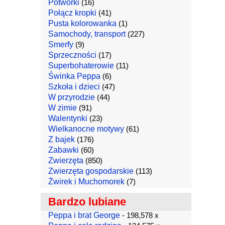
Potworki
(16)
Połącz kropki
(41)
Pusta kolorowanka
(1)
Samochody, transport
(227)
Smerfy
(9)
Sprzeczności
(17)
Superbohaterowie
(11)
Świnka Peppa
(6)
Szkoła i dzieci
(47)
W przyrodzie
(44)
W zimie
(91)
Walentynki
(23)
Wielkanocne motywy
(61)
Z bajek
(176)
Zabawki
(60)
Zwierzęta
(850)
Zwierzęta gospodarskie
(113)
Żwirek i Muchomorek
(7)
Bardzo lubiane
Peppa i brat George
- 198,578 x