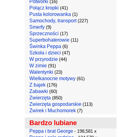
Potworki
(16)
Połącz kropki
(41)
Pusta kolorowanka
(1)
Samochody, transport
(227)
Smerfy
(9)
Sprzeczności
(17)
Superbohaterowie
(11)
Świnka Peppa
(6)
Szkoła i dzieci
(47)
W przyrodzie
(44)
W zimie
(91)
Walentynki
(23)
Wielkanocne motywy
(61)
Z bajek
(176)
Zabawki
(60)
Zwierzęta
(850)
Zwierzęta gospodarskie
(113)
Żwirek i Muchomorek
(7)
Bardzo lubiane
Peppa i brat George
- 198,581 x