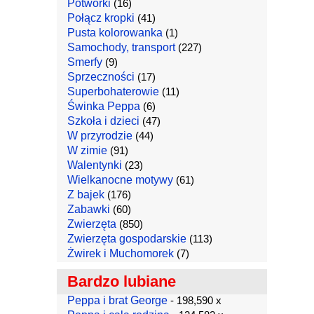
Potworki
(16)
Połącz kropki
(41)
Pusta kolorowanka
(1)
Samochody, transport
(227)
Smerfy
(9)
Sprzeczności
(17)
Superbohaterowie
(11)
Świnka Peppa
(6)
Szkoła i dzieci
(47)
W przyrodzie
(44)
W zimie
(91)
Walentynki
(23)
Wielkanocne motywy
(61)
Z bajek
(176)
Zabawki
(60)
Zwierzęta
(850)
Zwierzęta gospodarskie
(113)
Żwirek i Muchomorek
(7)
Bardzo lubiane
Peppa i brat George
- 198,590 x