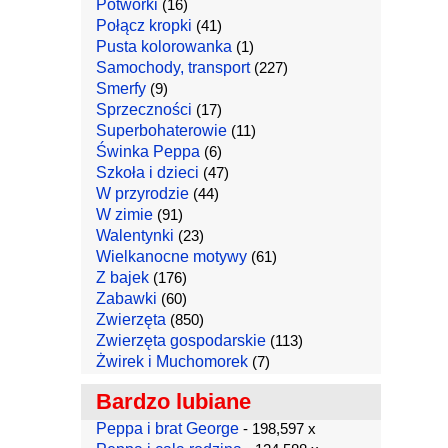
Potworki
(16)
Połącz kropki
(41)
Pusta kolorowanka
(1)
Samochody, transport
(227)
Smerfy
(9)
Sprzeczności
(17)
Superbohaterowie
(11)
Świnka Peppa
(6)
Szkoła i dzieci
(47)
W przyrodzie
(44)
W zimie
(91)
Walentynki
(23)
Wielkanocne motywy
(61)
Z bajek
(176)
Zabawki
(60)
Zwierzęta
(850)
Zwierzęta gospodarskie
(113)
Żwirek i Muchomorek
(7)
Bardzo lubiane
Peppa i brat George
- 198,597 x