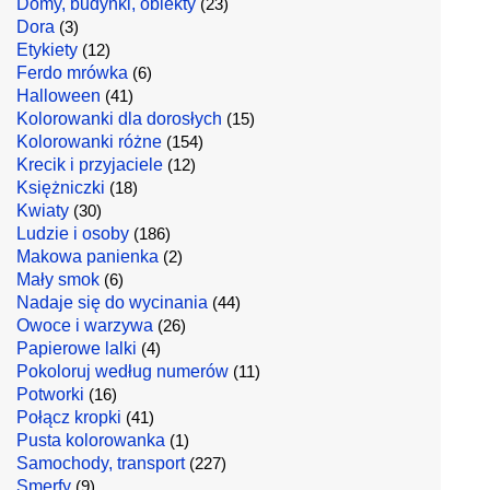
Domy, budynki, obiekty
(23)
Dora
(3)
Etykiety
(12)
Ferdo mrówka
(6)
Halloween
(41)
Kolorowanki dla dorosłych
(15)
Kolorowanki różne
(154)
Krecik i przyjaciele
(12)
Księżniczki
(18)
Kwiaty
(30)
Ludzie i osoby
(186)
Makowa panienka
(2)
Mały smok
(6)
Nadaje się do wycinania
(44)
Owoce i warzywa
(26)
Papierowe lalki
(4)
Pokoloruj według numerów
(11)
Potworki
(16)
Połącz kropki
(41)
Pusta kolorowanka
(1)
Samochody, transport
(227)
Smerfy
(9)