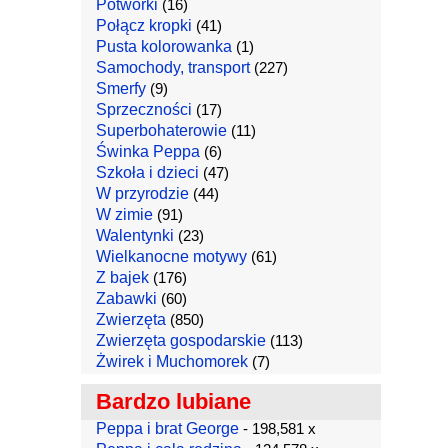
Potworki
(16)
Połącz kropki
(41)
Pusta kolorowanka
(1)
Samochody, transport
(227)
Smerfy
(9)
Sprzeczności
(17)
Superbohaterowie
(11)
Świnka Peppa
(6)
Szkoła i dzieci
(47)
W przyrodzie
(44)
W zimie
(91)
Walentynki
(23)
Wielkanocne motywy
(61)
Z bajek
(176)
Zabawki
(60)
Zwierzęta
(850)
Zwierzęta gospodarskie
(113)
Żwirek i Muchomorek
(7)
Bardzo lubiane
Peppa i brat George
- 198,581 x