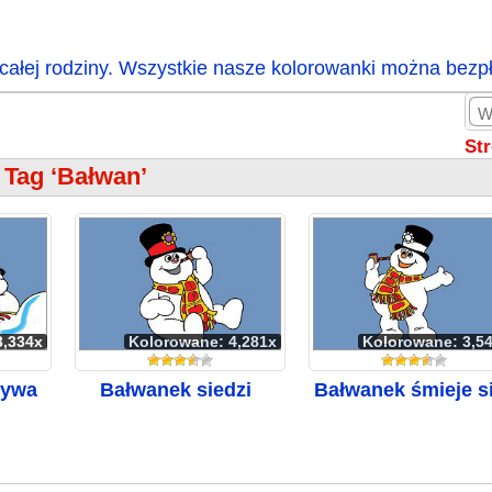
całej rodziny. Wszystkie nasze kolorowanki można bezp
St
Tag ‘Bałwan’
3,334x
Kolorowane: 4,281x
Kolorowane: 3,5
zywa
Bałwanek siedzi
Bałwanek śmieje s