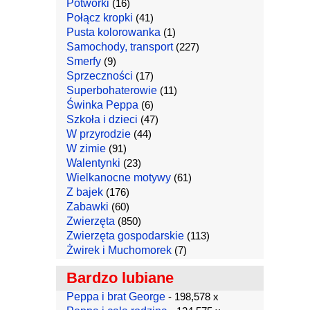
Potworki
(16)
Połącz kropki
(41)
Pusta kolorowanka
(1)
Samochody, transport
(227)
Smerfy
(9)
Sprzeczności
(17)
Superbohaterowie
(11)
Świnka Peppa
(6)
Szkoła i dzieci
(47)
W przyrodzie
(44)
W zimie
(91)
Walentynki
(23)
Wielkanocne motywy
(61)
Z bajek
(176)
Zabawki
(60)
Zwierzęta
(850)
Zwierzęta gospodarskie
(113)
Żwirek i Muchomorek
(7)
Bardzo lubiane
Peppa i brat George
- 198,578 x