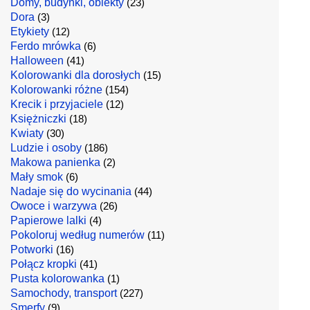
Domy, budynki, obiekty
(23)
Dora
(3)
Etykiety
(12)
Ferdo mrówka
(6)
Halloween
(41)
Kolorowanki dla dorosłych
(15)
Kolorowanki różne
(154)
Krecik i przyjaciele
(12)
Księżniczki
(18)
Kwiaty
(30)
Ludzie i osoby
(186)
Makowa panienka
(2)
Mały smok
(6)
Nadaje się do wycinania
(44)
Owoce i warzywa
(26)
Papierowe lalki
(4)
Pokoloruj według numerów
(11)
Potworki
(16)
Połącz kropki
(41)
Pusta kolorowanka
(1)
Samochody, transport
(227)
Smerfy
(9)