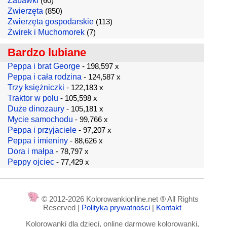
Zabawki
(60)
Zwierzęta
(850)
Zwierzęta gospodarskie
(113)
Żwirek i Muchomorek
(7)
Bardzo lubiane
Peppa i brat George
- 198,597 x
Peppa i cała rodzina
- 124,587 x
Trzy księżniczki
- 122,183 x
Traktor w polu
- 105,598 x
Duże dinozaury
- 105,181 x
Mycie samochodu
- 99,766 x
Peppa i przyjaciele
- 97,207 x
Peppa i imieniny
- 88,626 x
Dora i małpa
- 78,797 x
Peppy ojciec
- 77,429 x
© 2012-2026 Kolorowankionline.net ® All Rights
Reserved |
Polityka prywatności
|
Kontakt
Kolorowanki dla dzieci, online darmowe kolorowanki,