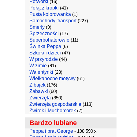
Potworki
(16)
Połącz kropki
(41)
Pusta kolorowanka
(1)
Samochody, transport
(227)
Smerfy
(9)
Sprzeczności
(17)
Superbohaterowie
(11)
Świnka Peppa
(6)
Szkoła i dzieci
(47)
W przyrodzie
(44)
W zimie
(91)
Walentynki
(23)
Wielkanocne motywy
(61)
Z bajek
(176)
Zabawki
(60)
Zwierzęta
(850)
Zwierzęta gospodarskie
(113)
Żwirek i Muchomorek
(7)
Bardzo lubiane
Peppa i brat George
- 198,590 x