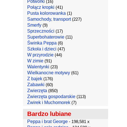
Potworki
(16)
Połącz kropki
(41)
Pusta kolorowanka
(1)
Samochody, transport
(227)
Smerfy
(9)
Sprzeczności
(17)
Superbohaterowie
(11)
Świnka Peppa
(6)
Szkoła i dzieci
(47)
W przyrodzie
(44)
W zimie
(91)
Walentynki
(23)
Wielkanocne motywy
(61)
Z bajek
(176)
Zabawki
(60)
Zwierzęta
(850)
Zwierzęta gospodarskie
(113)
Żwirek i Muchomorek
(7)
Bardzo lubiane
Peppa i brat George
- 198,581 x