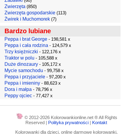
Zabawki
(60)
Zwierzęta
(850)
Zwierzęta gospodarskie
(113)
Żwirek i Muchomorek
(7)
Bardzo lubiane
Peppa i brat George
- 198,581 x
Peppa i cała rodzina
- 124,579 x
Trzy księżniczki
- 122,176 x
Traktor w polu
- 105,588 x
Duże dinozaury
- 105,172 x
Mycie samochodu
- 99,758 x
Peppa i przyjaciele
- 97,200 x
Peppa i imieniny
- 88,623 x
Dora i małpa
- 78,796 x
Peppy ojciec
- 77,427 x
© 2012-2026 Kolorowankionline.net ® All Rights
Reserved |
Polityka prywatności
|
Kontakt
Kolorowanki dla dzieci, online darmowe kolorowanki,