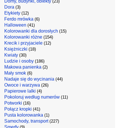
Domy, budynki, obiekty
(23)
Dora
(3)
Etykiety
(12)
Ferdo mrówka
(6)
Halloween
(41)
Kolorowanki dla dorosłych
(15)
Kolorowanki różne
(154)
Krecik i przyjaciele
(12)
Księżniczki
(18)
Kwiaty
(30)
Ludzie i osoby
(186)
Makowa panienka
(2)
Mały smok
(6)
Nadaje się do wycinania
(44)
Owoce i warzywa
(26)
Papierowe lalki
(4)
Pokoloruj według numerów
(11)
Potworki
(16)
Połącz kropki
(41)
Pusta kolorowanka
(1)
Samochody, transport
(227)
Smerfy
(9)