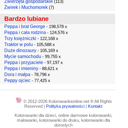
Zwierzęta gospodarskie
(113)
Żwirek i Muchomorek
(7)
Bardzo lubiane
Peppa i brat George
- 198,578 x
Peppa i cała rodzina
- 124,576 x
Trzy księżniczki
- 122,168 x
Traktor w polu
- 105,588 x
Duże dinozaury
- 105,169 x
Mycie samochodu
- 99,755 x
Peppa i przyjaciele
- 97,197 x
Peppa i imieniny
- 88,621 x
Dora i małpa
- 78,796 x
Peppy ojciec
- 77,425 x
© 2012-2026 Kolorowankionline.net ® All Rights
Reserved |
Polityka prywatności
|
Kontakt
Kolorowanki dla dzieci, online darmowe kolorowanki,
malowanki, kolorowanki do druku, kolorowanki dla
doroslych