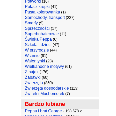
Potworki
(16)
Połącz kropki
(41)
Pusta kolorowanka
(1)
Samochody, transport
(227)
Smerfy
(9)
Sprzeczności
(17)
Superbohaterowie
(11)
Świnka Peppa
(6)
Szkoła i dzieci
(47)
W przyrodzie
(44)
W zimie
(91)
Walentynki
(23)
Wielkanocne motywy
(61)
Z bajek
(176)
Zabawki
(60)
Zwierzęta
(850)
Zwierzęta gospodarskie
(113)
Żwirek i Muchomorek
(7)
Bardzo lubiane
Peppa i brat George
- 198,578 x