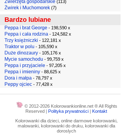
Zwierzęta gospodarskie
(113)
Żwirek i Muchomorek
(7)
Bardzo lubiane
Peppa i brat George
- 198,590 x
Peppa i cała rodzina
- 124,582 x
Trzy księżniczki
- 122,181 x
Traktor w polu
- 105,590 x
Duże dinozaury
- 105,176 x
Mycie samochodu
- 99,759 x
Peppa i przyjaciele
- 97,205 x
Peppa i imieniny
- 88,625 x
Dora i małpa
- 78,797 x
Peppy ojciec
- 77,428 x
© 2012-2026 Kolorowankionline.net ® All Rights
Reserved |
Polityka prywatności
|
Kontakt
Kolorowanki dla dzieci, online darmowe kolorowanki,
malowanki, kolorowanki do druku, kolorowanki dla
doroslych