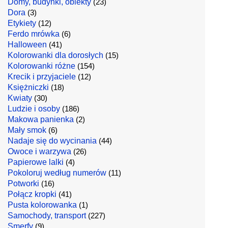
Domy, budynki, obiekty
(23)
Dora
(3)
Etykiety
(12)
Ferdo mrówka
(6)
Halloween
(41)
Kolorowanki dla dorosłych
(15)
Kolorowanki różne
(154)
Krecik i przyjaciele
(12)
Księżniczki
(18)
Kwiaty
(30)
Ludzie i osoby
(186)
Makowa panienka
(2)
Mały smok
(6)
Nadaje się do wycinania
(44)
Owoce i warzywa
(26)
Papierowe lalki
(4)
Pokoloruj według numerów
(11)
Potworki
(16)
Połącz kropki
(41)
Pusta kolorowanka
(1)
Samochody, transport
(227)
Smerfy
(9)