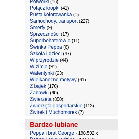
Potworki
(16)
Połącz kropki
(41)
Pusta kolorowanka
(1)
Samochody, transport
(227)
Smerfy
(9)
Sprzeczności
(17)
Superbohaterowie
(11)
Świnka Peppa
(6)
Szkoła i dzieci
(47)
W przyrodzie
(44)
W zimie
(91)
Walentynki
(23)
Wielkanocne motywy
(61)
Z bajek
(176)
Zabawki
(60)
Zwierzęta
(850)
Zwierzęta gospodarskie
(113)
Żwirek i Muchomorek
(7)
Bardzo lubiane
Peppa i brat George
- 198,592 x