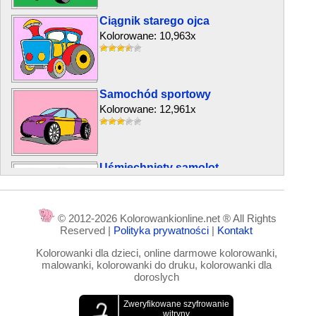
Ciągnik starego ojca
Kolorowane: 10,963x
Samochód sportowy
Kolorowane: 12,961x
Uśmiechnięty samolot
Kolorowane: 6,501x
© 2012-2026 Kolorowankionline.net ® All Rights
Reserved |
Polityka prywatności
|
Kontakt
Rakieta kosmiczna NASA
Kolorowanki dla dzieci, online darmowe kolorowanki,
Kolorowane: 17,418x
malowanki, kolorowanki do druku, kolorowanki dla
doroslych
Wesoła Lokomotywa