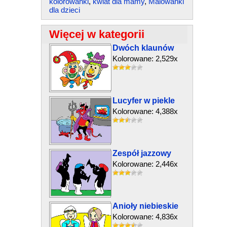
kolorowanki
,
kwiat dla mamy
,
Malowanki
dla dzieci
Więcej w kategorii
Dwóch klaunów
Kolorowane: 2,529x
Lucyfer w piekle
Kolorowane: 4,388x
Zespół jazzowy
Kolorowane: 2,446x
Anioły niebieskie
Kolorowane: 4,836x