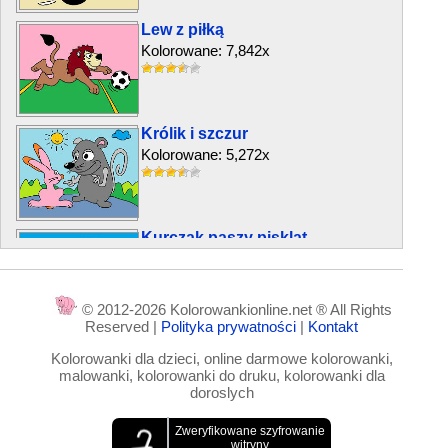
Lew z piłką
Kolorowane: 7,842x
Królik i szczur
Kolorowane: 5,272x
Kurczak paszy piskląt
Kolorowane: 5,743x
© 2012-2026 Kolorowankionline.net ® All Rights
Reserved |
Polityka prywatności
|
Kontakt
Śliczny smok
Kolorowanki dla dzieci, online darmowe kolorowanki,
Kolorowane: 4,167x
malowanki, kolorowanki do druku, kolorowanki dla
doroslych
Mały kotek