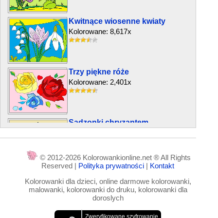
Kwitnące wiosenne kwiaty
Kolorowane: 8,617x
Trzy piękne róże
Kolorowane: 2,401x
Sadzonki chryzantem
Kolorowane: 13,744x
© 2012-2026 Kolorowankionline.net ® All Rights
Reserved |
Polityka prywatności
|
Kontakt
Kwiaty w ogrodzie
Kolorowanki dla dzieci, online darmowe kolorowanki,
Kolorowane: 28,284x
malowanki, kolorowanki do druku, kolorowanki dla
doroslych