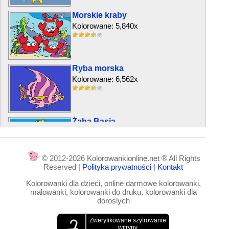
Morskie kraby
Kolorowane: 5,840x
Ryba morska
Kolorowane: 6,562x
Żaba Basia
Kolorowane: 4,690x
© 2012-2026 Kolorowankionline.net ® All Rights
Reserved |
Polityka prywatności
|
Kontakt
Dwie sowy
Kolorowanki dla dzieci, online darmowe kolorowanki,
Kolorowane: 5,953x
malowanki, kolorowanki do druku, kolorowanki dla
doroslych
Kotek i piesek