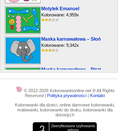
Motylek Emanuel
Kolorowane: 4,959x
Maska karnawałowa – Słoń
Kolorowane: 9,342x
Maska karnawałowa – Pirat
Kolorowane: 7,889x
© 2012-2026 Kolorowankionline.net ® All Rights
Reserved |
Polityka prywatności
|
Kontakt
Liście drzew
Kolorowanki dla dzieci, online darmowe kolorowanki,
Kolorowane: 19,756x
malowanki, kolorowanki do druku, kolorowanki dla
doroslych
Maska karnawałowa –