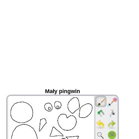
Mały pingwin
36