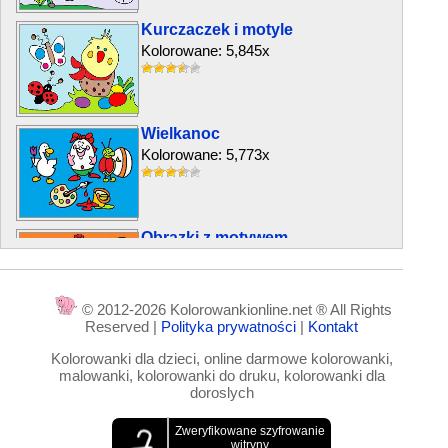
Kurczaczek i motyle
Kolorowane: 5,845x
Wielkanoc
Kolorowane: 5,773x
Obrazki z motywem
wielkanocnym
Kolorowane: 9,580x
© 2012-2026 Kolorowankionline.net ® All Rights
Reserved |
Polityka prywatności
|
Kontakt
Pisanki w koszyku
Kolorowanki dla dzieci, online darmowe kolorowanki,
Kolorowane: 4,650x
malowanki, kolorowanki do druku, kolorowanki dla
doroslych
Króliczki i kwiat