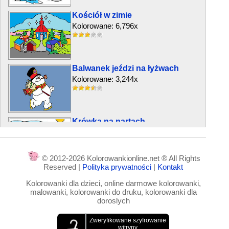
Kościół w zimie
Kolorowane: 6,796x
Balwanek jeździ na łyżwach
Kolorowane: 3,244x
Krówka na nartach
Kolorowane: 5,317x
© 2012-2026 Kolorowankionline.net ® All Rights
Reserved |
Polityka prywatności
|
Kontakt
Mikolaj i balwanek
Kolorowanki dla dzieci, online darmowe kolorowanki,
Kolorowane: 4,149x
malowanki, kolorowanki do druku, kolorowanki dla
doroslych
Wesołe dzieciaki na sankach