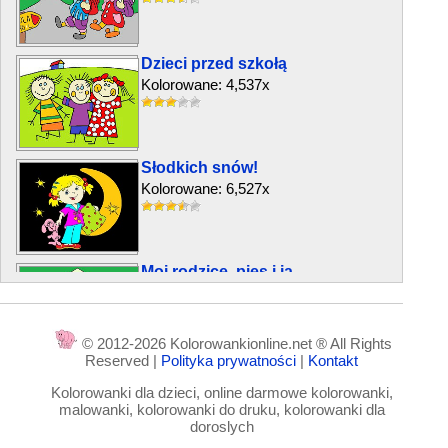
Dzieci przed szkołą
Kolorowane: 4,537x
Słodkich snów!
Kolorowane: 6,527x
Moi rodzice, pies i ja
Kolorowane: 4,272x
© 2012-2026 Kolorowankionline.net ® All Rights
Reserved |
Polityka prywatności
|
Kontakt
Będziemy grać
Kolorowanki dla dzieci, online darmowe kolorowanki,
Kolorowane: 3,853x
malowanki, kolorowanki do druku, kolorowanki dla
doroslych