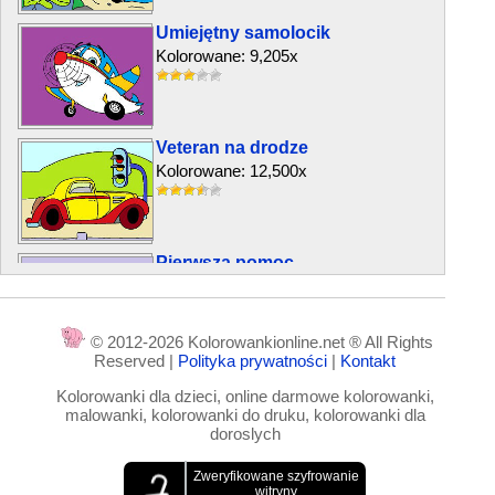
Umiejętny samolocik
Kolorowane: 9,205x
Veteran na drodze
Kolorowane: 12,500x
Pierwsza pomoc
Kolorowane: 24,851x
© 2012-2026 Kolorowankionline.net ® All Rights
Reserved |
Polityka prywatności
|
Kontakt
Słoń kierowca ciągnika
Kolorowanki dla dzieci, online darmowe kolorowanki,
Kolorowane: 9,543x
malowanki, kolorowanki do druku, kolorowanki dla
doroslych
Łódź dla Tomasza