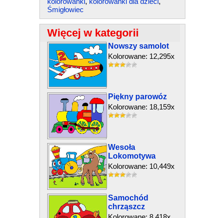
kolorowanki
,
kolorowanki dla dzieci
,
Śmigłowiec
Więcej w kategorii
Nowszy samolot
Kolorowane: 12,295x
Piękny parowóz
Kolorowane: 18,159x
Wesoła
Lokomotywa
Kolorowane: 10,449x
Samochód
chrząszcz
Kolorowane: 8,418x