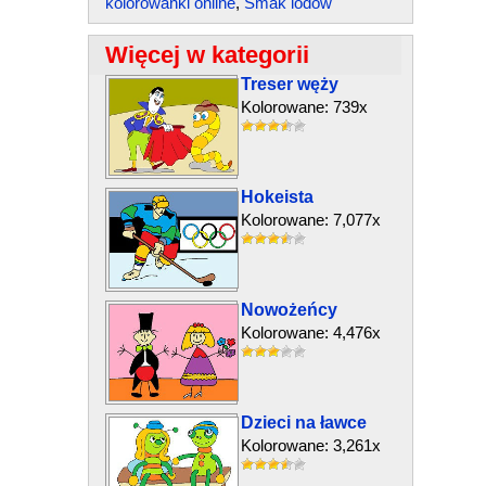
kolorowanki online
,
Smak lodów
Więcej w kategorii
Treser węży
Kolorowane: 739x
Hokeista
Kolorowane: 7,077x
Nowożeńcy
Kolorowane: 4,476x
Dzieci na ławce
Kolorowane: 3,261x