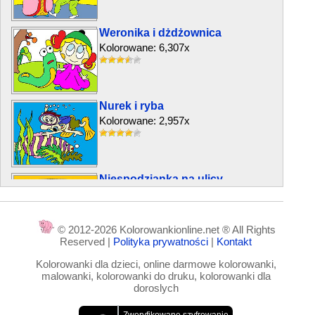
Weronika i dżdżownica
Kolorowane: 6,307x
Nurek i ryba
Kolorowane: 2,957x
Niespodzianka na ulicy
Kolorowane: 2,242x
© 2012-2026 Kolorowankionline.net ® All Rights
Reserved |
Polityka prywatności
|
Kontakt
Pajac z przyczepą
Kolorowanki dla dzieci, online darmowe kolorowanki,
Kolorowane: 4,196x
malowanki, kolorowanki do druku, kolorowanki dla
doroslych