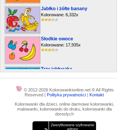
Jabłko i żółte banany
Kolorowane: 6,332x
Słodkie owoce
Kolorowane: 17,935x
Trzy jabłuszka
Kolorowane: 14,605x
© 2012-2026 Kolorowankionline.net ® All Rights
Reserved |
Polityka prywatności
|
Kontakt
Dynia w spódnicy
Kolorowanki dla dzieci, online darmowe kolorowanki,
Kolorowane: 5,401x
malowanki, kolorowanki do druku, kolorowanki dla
doroslych
Warzywa z ogrodu