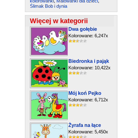
kolorowanki
,
Malowanki dla dzieci
,
Ślimak Bob i dynia
Więcej w kategorii
Dwa gołębie
Kolorowane: 6,247x
Biedronka i pająk
Kolorowane: 10,422x
Mój koń Pejko
Kolorowane: 6,712x
Żyrafa na łące
Kolorowane: 5,450x