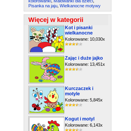
kolorowanki
,
Malowanki dla dzieci
,
Pisanka na jaju
,
Wielkanocne motywy
Więcej w kategorii
Kot i pisanki
wielkanocne
Kolorowane: 10,030x
Zając i duże jajko
Kolorowane: 13,451x
Kurczaczek i
motyle
Kolorowane: 5,845x
Kogut i motyl
Kolorowane: 6,143x