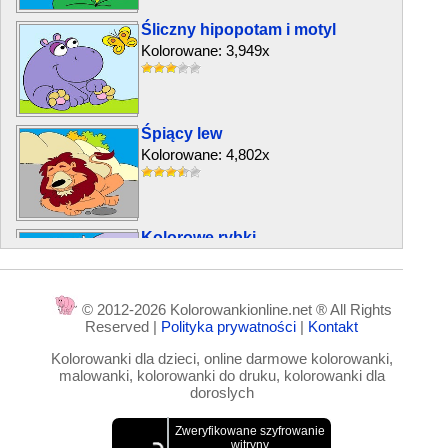
Śliczny hipopotam i motyl
Kolorowane: 3,949x
Śpiący lew
Kolorowane: 4,802x
Kolorowe rybki
Kolorowane: 8,327x
© 2012-2026 Kolorowankionline.net ® All Rights
Reserved |
Polityka prywatności
|
Kontakt
Słodki sen
Kolorowanki dla dzieci, online darmowe kolorowanki,
Kolorowane: 7,136x
malowanki, kolorowanki do druku, kolorowanki dla
doroslych
Lew z piłką