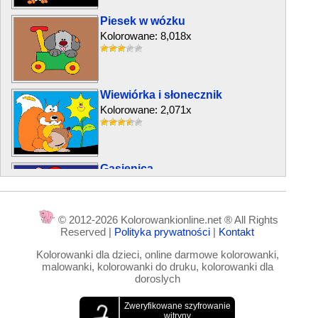
Piesek w wózku
Kolorowane: 8,018x
Wiewiórka i słonecznik
Kolorowane: 2,071x
Gąsienica
Kolorowane: 5,820x
© 2012-2026 Kolorowankionline.net ® All Rights
Reserved |
Polityka prywatności
|
Kontakt
Lis i Pies
Kolorowanki dla dzieci, online darmowe kolorowanki,
Kolorowane: 4,753x
malowanki, kolorowanki do druku, kolorowanki dla
doroslych
Motyl figlarny