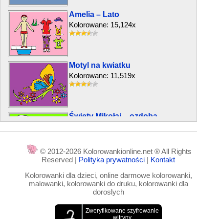
Amelia – Lato
Kolorowane: 15,124x
Motyl na kwiatku
Kolorowane: 11,519x
Święty Mikołaj – ozdoba
Kolorowane: 14,026x
© 2012-2026 Kolorowankionline.net ® All Rights
Reserved |
Polityka prywatności
|
Kontakt
Etykieta – Żabka
Kolorowanki dla dzieci, online darmowe kolorowanki,
Kolorowane: 10,332x
malowanki, kolorowanki do druku, kolorowanki dla
doroslych
Gęś, owca i kurczaki