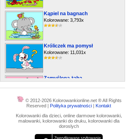
Kąpiel na bagnach
Kolorowane: 3,793x
Króliczek ma pomysł
Kolorowane: 11,031x
Zamyślona żaba
Kolorowane: 6,112x
© 2012-2026 Kolorowankionline.net ® All Rights
Reserved |
Polityka prywatności
|
Kontakt
Renifer w zimie
Kolorowanki dla dzieci, online darmowe kolorowanki,
Kolorowane: 8,126x
malowanki, kolorowanki do druku, kolorowanki dla
doroslych