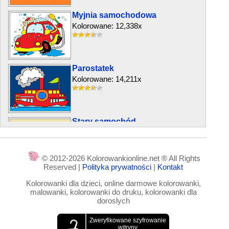
Myjnia samochodowa
Kolorowane: 12,338x
Parostatek
Kolorowane: 14,211x
Stary samochód
Kolorowane: 11,230x
© 2012-2026 Kolorowankionline.net ® All Rights
Reserved |
Polityka prywatności
|
Kontakt
Samolot i statek
Kolorowanki dla dzieci, online darmowe kolorowanki,
Kolorowane: 10,336x
malowanki, kolorowanki do druku, kolorowanki dla
doroslych
Samolot kosmiczny