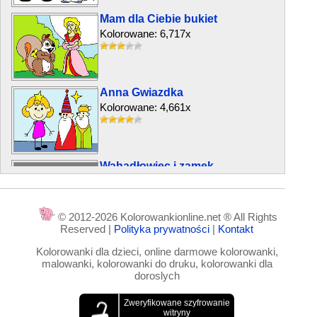
Mam dla Ciebie bukiet
Kolorowane: 6,717x
Anna Gwiazdka
Kolorowane: 4,661x
Wahadłowiec i zamek
Kolorowane: 6,100x
© 2012-2026 Kolorowankionline.net ® All Rights
Reserved |
Polityka prywatności
|
Kontakt
Walka z bykiem
Kolorowanki dla dzieci, online darmowe kolorowanki,
Kolorowane: 3,512x
malowanki, kolorowanki do druku, kolorowanki dla
doroslych
Leci, leci, wszystko leci