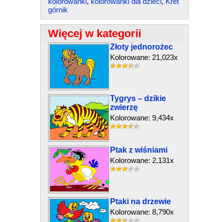
kolorowanki
,
kolorowanki dla dzieci
,
Kret
górnik
Więcej w kategorii
Złoty jednorożec
Kolorowane: 21,023x
Tygrys – dzikie
zwierzę
Kolorowane: 9,434x
Ptak z wiśniami
Kolorowane: 2,131x
Ptaki na drzewie
Kolorowane: 8,790x