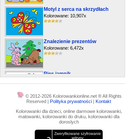
Motyl z serca na skrzydłach
Kolorowane: 10,907x
Znalezienie prezentów
Kolorowane: 6,472x
Pies jamnik
Kolorowane: 16,849x
© 2012-2026 Kolorowankionline.net ® All Rights
Reserved |
Polityka prywatności
|
Kontakt
Osioł i byk
Kolorowanki dla dzieci, online darmowe kolorowanki,
Kolorowane: 2,433x
malowanki, kolorowanki do druku, kolorowanki dla
doroslych
Panda